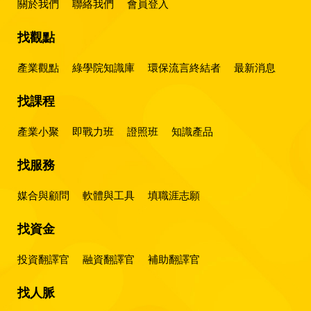
關於我們
聯絡我們
會員登入
找觀點
產業觀點
綠學院知識庫
環保流言終結者
最新消息
找課程
產業小聚
即戰力班
證照班
知識產品
找服務
媒合與顧問
軟體與工具
填職涯志願
找資金
投資翻譯官
融資翻譯官
補助翻譯官
找人脈