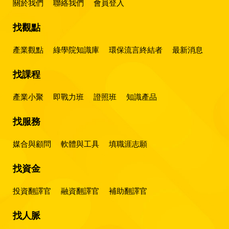
關於我們
聯絡我們
會員登入
找觀點
產業觀點
綠學院知識庫
環保流言終結者
最新消息
找課程
產業小聚
即戰力班
證照班
知識產品
找服務
媒合與顧問
軟體與工具
填職涯志願
找資金
投資翻譯官
融資翻譯官
補助翻譯官
找人脈