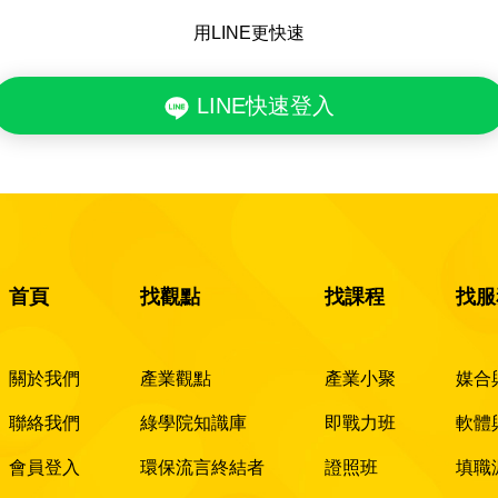
用LINE更快速
LINE快速登入
首頁
找觀點
找課程
找服
關於我們
產業觀點
產業小聚
媒合
聯絡我們
綠學院知識庫
即戰力班
軟體
會員登入
環保流言終結者
證照班
填職