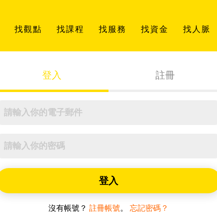
找觀點
找課程
找服務
找資金
找人脈
登入
註冊
登入
沒有帳號？
註冊帳號
。
忘記密碼？