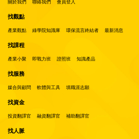
關於我們
聯絡我們
會員登入
找觀點
產業觀點
綠學院知識庫
環保流言終結者
最新消息
找課程
產業小聚
即戰力班
證照班
知識產品
找服務
媒合與顧問
軟體與工具
填職涯志願
找資金
投資翻譯官
融資翻譯官
補助翻譯官
找人脈