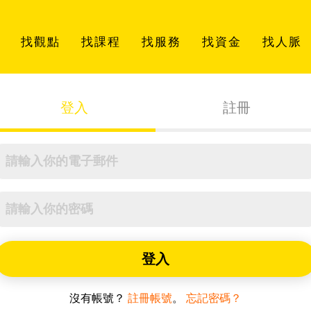
找觀點
找課程
找服務
找資金
找人脈
登入
註冊
登入
沒有帳號？
註冊帳號
。
忘記密碼？