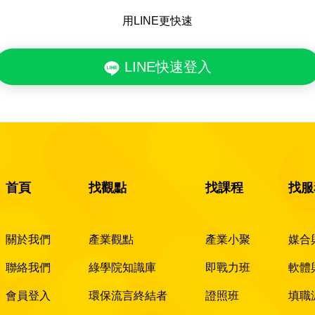
用LINE更快速
LINE快速登入
首頁
找觀點
找課程
找服
關於我們
產業觀點
產業小聚
媒合
聯絡我們
綠學院知識庫
即戰力班
軟體
會員登入
環保流言終結者
證照班
填職