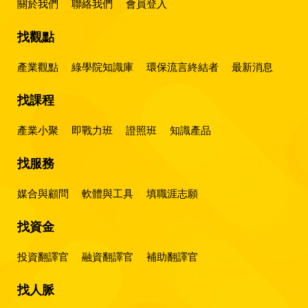
關於我們
聯絡我們
會員登入
找觀點
產業觀點
綠學院知識庫
環保流言終結者
最新消息
找課程
產業小聚
即戰力班
證照班
知識產品
找服務
媒合與顧問
軟體與工具
填職涯志願
找資金
投資翻譯官
融資翻譯官
補助翻譯官
找人脈