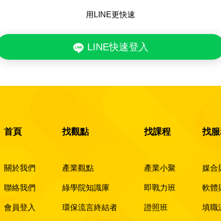
用LINE更快速
LINE快速登入
首頁
找觀點
找課程
找服
關於我們
產業觀點
產業小聚
媒合
聯絡我們
綠學院知識庫
即戰力班
軟體
會員登入
環保流言終結者
證照班
填職