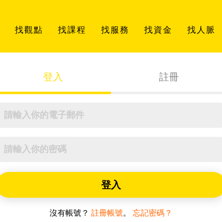
找觀點
找課程
找服務
找資金
找人脈
登入
註冊
登入
沒有帳號？
註冊帳號
。
忘記密碼？