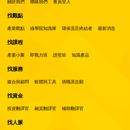
關於我們
聯絡我們
會員登入
找觀點
產業觀點
綠學院知識庫
環保流言終結者
最新消息
找課程
產業小聚
即戰力班
證照班
知識產品
找服務
媒合與顧問
軟體與工具
填職涯志願
找資金
投資翻譯官
融資翻譯官
補助翻譯官
找人脈