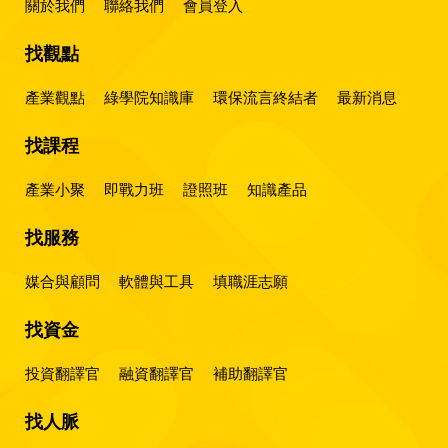
關於我們
聯絡我們
會員登入
找觀點
產業觀點
綠學院知識庫
環保流言終結者
最新消息
找課程
產業小聚
即戰力班
證照班
知識產品
找服務
媒合與顧問
軟體與工具
填職涯志願
找資金
投資翻譯官
融資翻譯官
補助翻譯官
找人脈