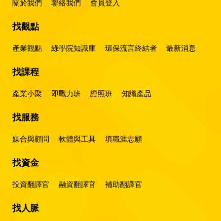
關於我們
聯絡我們
會員登入
找觀點
產業觀點
綠學院知識庫
環保流言終結者
最新消息
找課程
產業小聚
即戰力班
證照班
知識產品
找服務
媒合與顧問
軟體與工具
填職涯志願
找資金
投資翻譯官
融資翻譯官
補助翻譯官
找人脈