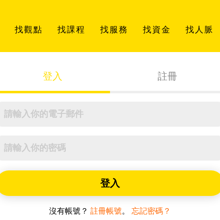
找觀點
找課程
找服務
找資金
找人脈
登入
註冊
登入
沒有帳號？
註冊帳號
。
忘記密碼？