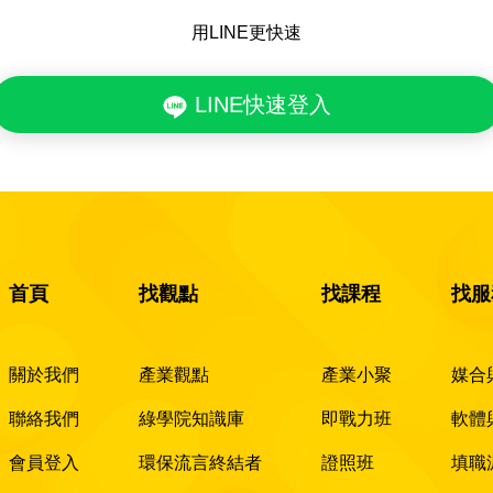
用LINE更快速
LINE快速登入
首頁
找觀點
找課程
找服
關於我們
產業觀點
產業小聚
媒合
聯絡我們
綠學院知識庫
即戰力班
軟體
會員登入
環保流言終結者
證照班
填職