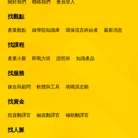
關於我們
聯絡我們
會員登入
找觀點
產業觀點
綠學院知識庫
環保流言終結者
最新消息
找課程
產業小聚
即戰力班
證照班
知識產品
找服務
媒合與顧問
軟體與工具
填職涯志願
找資金
投資翻譯官
融資翻譯官
補助翻譯官
找人脈