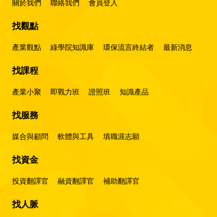
關於我們
聯絡我們
會員登入
找觀點
產業觀點
綠學院知識庫
環保流言終結者
最新消息
找課程
產業小聚
即戰力班
證照班
知識產品
找服務
媒合與顧問
軟體與工具
填職涯志願
找資金
投資翻譯官
融資翻譯官
補助翻譯官
找人脈