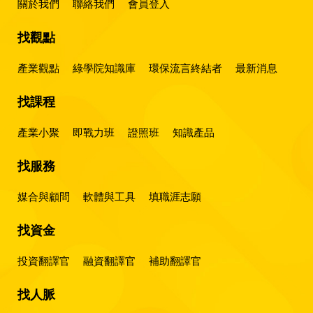
關於我們
聯絡我們
會員登入
找觀點
產業觀點
綠學院知識庫
環保流言終結者
最新消息
找課程
產業小聚
即戰力班
證照班
知識產品
找服務
媒合與顧問
軟體與工具
填職涯志願
找資金
投資翻譯官
融資翻譯官
補助翻譯官
找人脈