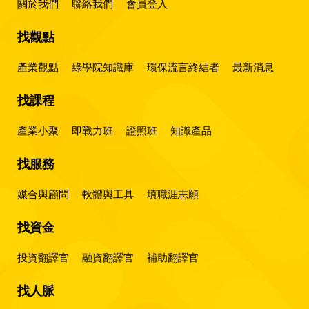
關於我們
聯絡我們
會員登入
找觀點
產業觀點
綠學院知識庫
環保流言終結者
最新消息
找課程
產業小聚
即戰力班
證照班
知識產品
找服務
媒合與顧問
軟體與工具
填職涯志願
找資金
投資翻譯官
融資翻譯官
補助翻譯官
找人脈