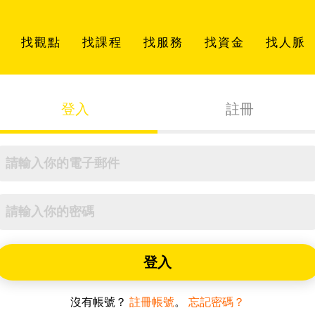
找觀點
找課程
找服務
找資金
找人脈
登入
註冊
登入
沒有帳號？
註冊帳號
。
忘記密碼？