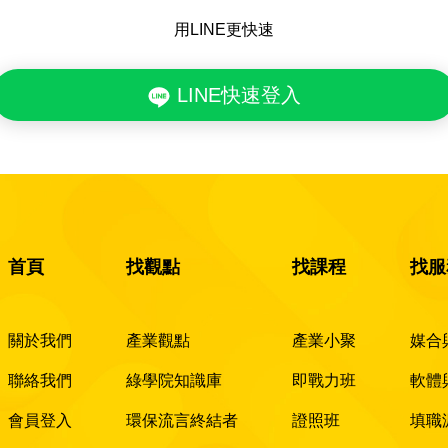
用LINE更快速
LINE快速登入
首頁
找觀點
找課程
找服
關於我們
產業觀點
產業小聚
媒合
聯絡我們
綠學院知識庫
即戰力班
軟體
會員登入
環保流言終結者
證照班
填職