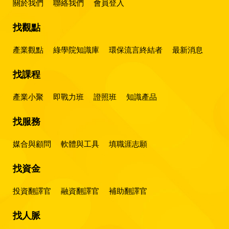
關於我們
聯絡我們
會員登入
找觀點
產業觀點
綠學院知識庫
環保流言終結者
最新消息
找課程
產業小聚
即戰力班
證照班
知識產品
找服務
媒合與顧問
軟體與工具
填職涯志願
找資金
投資翻譯官
融資翻譯官
補助翻譯官
找人脈