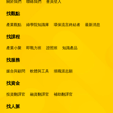
關於我們
聯絡我們
會員登入
找觀點
產業觀點
綠學院知識庫
環保流言終結者
最新消息
找課程
產業小聚
即戰力班
證照班
知識產品
找服務
媒合與顧問
軟體與工具
填職涯志願
找資金
投資翻譯官
融資翻譯官
補助翻譯官
找人脈