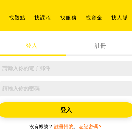
找觀點
找課程
找服務
找資金
找人脈
登入
註冊
登入
沒有帳號？
註冊帳號
。
忘記密碼？