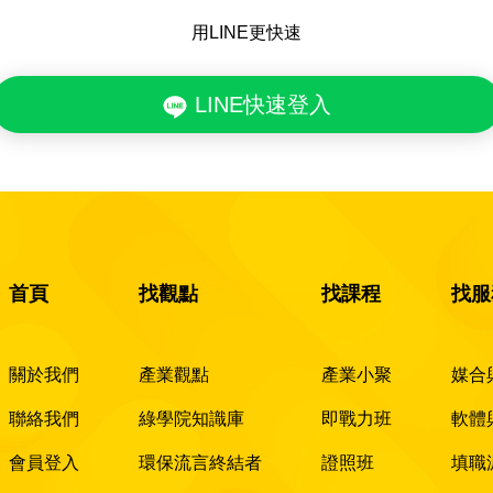
用LINE更快速
LINE快速登入
首頁
找觀點
找課程
找服
關於我們
產業觀點
產業小聚
媒合
聯絡我們
綠學院知識庫
即戰力班
軟體
會員登入
環保流言終結者
證照班
填職