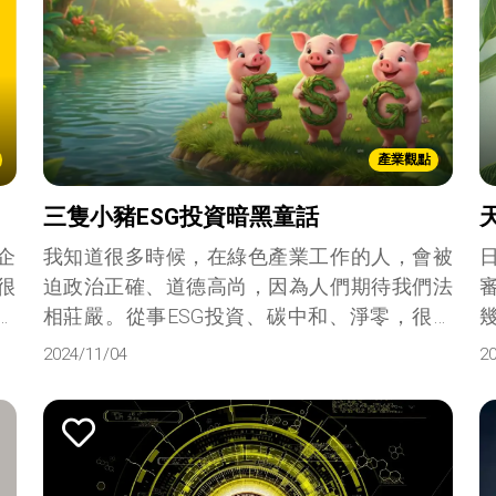
產業觀點
三隻小豬ESG投資暗黑童話
企
我知道很多時候，在綠色產業工作的人，會被
很
迫政治正確、道德高尚，因為人們期待我們法
資
相莊嚴。從事ESG投資、碳中和、淨零，很容
稱
易被人、尤其是行內人貼上漂綠的標籤。在我
2024/11/04
2
看來，指責別人不作為或沒有達到最高標準，
是一種最精密的怠惰，因為待在舒適圈裡非常
愉快，改變則永遠得付出代價。