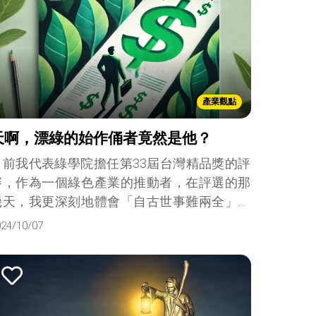
產業觀點
天啊，漂綠的始作俑者竟然是他？
日前我代表綠學院擔任第33屆台灣精品獎的評
審，作為一個綠色產業的推動者，在評選的那
幾天，我更深刻地體會「自古世事難兩全」的
真義。人生要成功的關鍵在於專注，奇怪的是
024/10/07
那幾天我仍被「我全都要」的思維占據了。