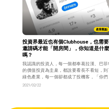
產業觀點
投資界最近也有個Clubhouse，也需要
邀請碼才能「開房間」，你知道是什
嗎？
我認識的投資人，每一個都奉葛拉漢、巴菲
的價值投資為圭臬，都說要看長不看短，到
綠色產業，每一個卻都成了投機客，「你們
色產業自己要想辦法趕快賺錢，不要整天叫
2021/02/22
府補助，叫我們看長期，長期來說，我們都
了！」你可能以為我這裡說的投資人，是像
投、私募基金這類的機構投資者。 這就是有