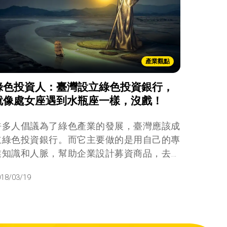
產業觀點
綠色投資人：臺灣設立綠色投資銀行，
就像處女座遇到水瓶座一樣，沒戲！
許多人倡議為了綠色產業的發展，臺灣應該成
立綠色投資銀行。而它主要做的是用自己的專
業知識和人脈，幫助企業設計募資商品，去市
場上發行，吸引投資人來買，所以它本質上更
018/03/19
像中介組織，扮演仲介的角色，跟證券交易
所、創業加速器、甚至綠學院都一樣，都是在
做媒合的工作。而在台灣，我們真的需要嗎？