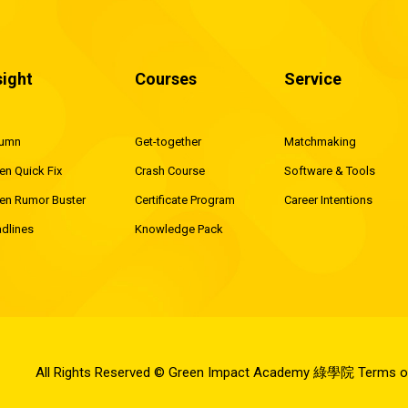
人
sight
Courses
Service
lumn
Get-together
Matchmaking
en Quick Fix
Crash Course
Software & Tools
en Rumor Buster
Certificate Program
Career Intentions
dlines
Knowledge Pack
All Rights Reserved © Green Impact Academy 綠學院
Terms o