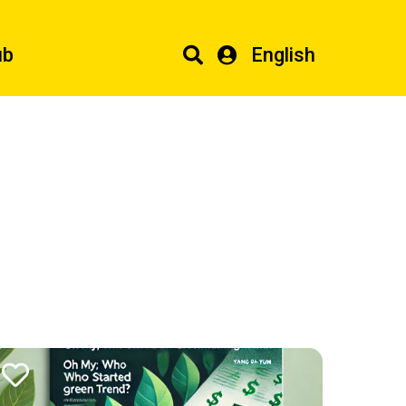
ub
English