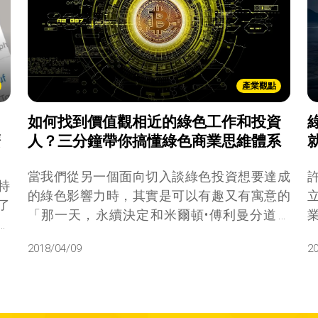
產業觀點
如何找到價值觀相近的綠色工作和投資
麼
人？三分鐘帶你搞懂綠色商業思維體系
當我們從另一個面向切入談綠色投資想要達成
特
的綠色影響力時，其實是可以有趣又有寓意的
了
「那一天，永續決定和米爾頓•傅利曼分道揚
綠
鑣。永續認企業的靈魂想要追求長期利益，而
政
2018/04/09
2
不只是追求錢。」，後來ESG原則的出現讓企
死
業與投資人開始對於「永續」有了不一樣的想
創
法與嘗試不同的商業經營模式。
趣