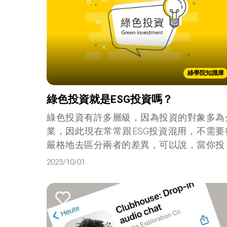
綠學院知識庫
綠色投資就是ESG投資嗎？
綠色投資有許多層級，因為投資的對象多為
業，因此現在常常跟ESG投資混用，不需要
嚴格地去區分兩者的差異，可以說，當你投
在營業範圍涵蓋以上定義的綠色企業時，就
2023/10/01
為綠色投資。