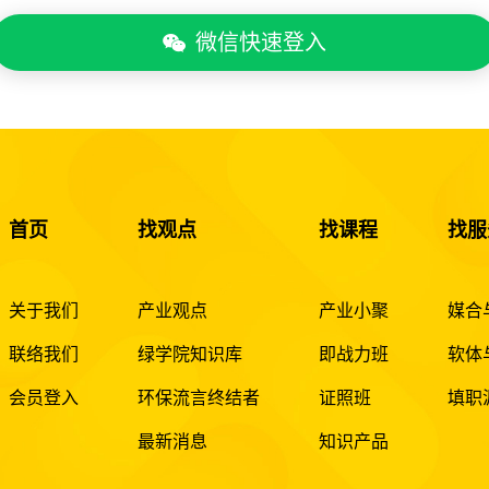
微信快速登入
首页
找观点
找课程
找服
关于我们
产业观点
产业小聚
媒合
联络我们
绿学院知识库
即战力班
软体
会员登入
环保流言终结者
证照班
填职
最新消息
知识产品