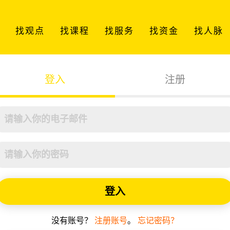
找观点
找课程
找服务
找资金
找人脉
登入
注册
登入
没有账号？
注册账号
。
忘记密码？