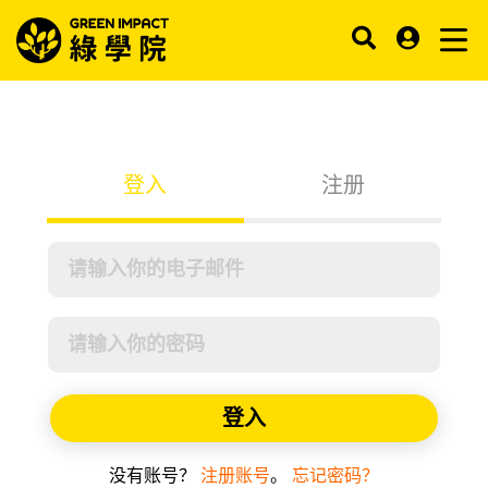
登入
注册
登入
没有账号？
注册账号
。
忘记密码？