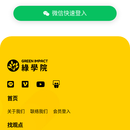
微信快速登入
首页
关于我们
联络我们
会员登入
找观点