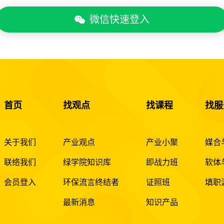
微信快速登入
首页
找观点
找课程
找服
关于我们
产业观点
产业小聚
媒合
联络我们
绿学院知识库
即战力班
软体
会员登入
环保流言终结者
证照班
填职
最新消息
知识产品