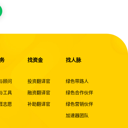
务
找资金
找人脉
与顾问
投资翻译官
绿色带路人
与工具
融资翻译官
绿色合作伙伴
涯志愿
补助翻译官
绿色营销伙伴
加速器团队