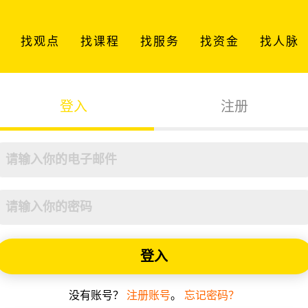
找观点
找课程
找服务
找资金
找人脉
登入
注册
登入
没有账号？
注册账号
。
忘记密码？