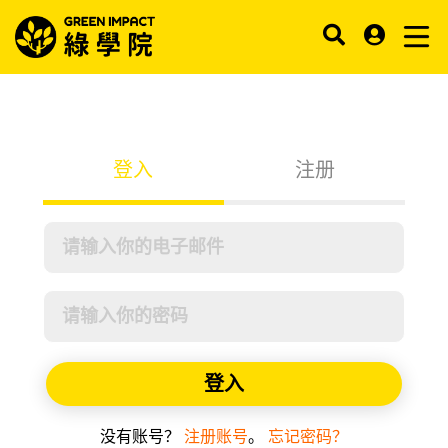
登入
注册
登入
没有账号？
注册账号
。
忘记密码？