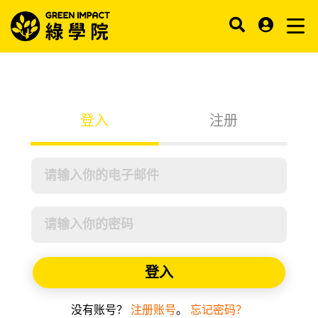
登入
注册
登入
没有账号？
注册账号
。
忘记密码？