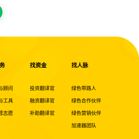
务
找资金
找人脉
与顾问
投资翻译官
绿色带路人
与工具
融资翻译官
绿色合作伙伴
涯志愿
补助翻译官
绿色营销伙伴
加速器团队