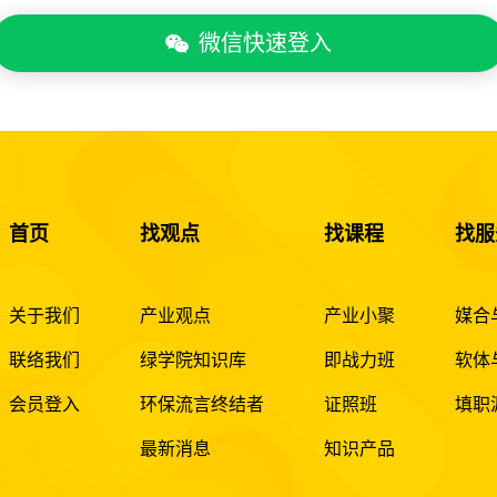
微信快速登入
首页
找观点
找课程
找服
关于我们
产业观点
产业小聚
媒合
联络我们
绿学院知识库
即战力班
软体
会员登入
环保流言终结者
证照班
填职
最新消息
知识产品