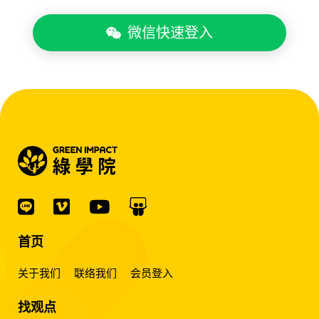
微信快速登入
首页
关于我们
联络我们
会员登入
找观点