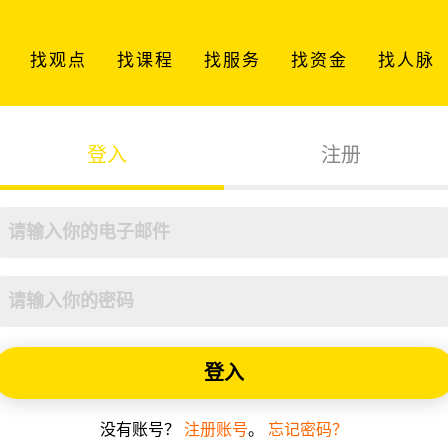
找观点
找课程
找服务
找资金
找人脉
登入
注册
登入
没有账号？
注册账号
。
忘记密码？