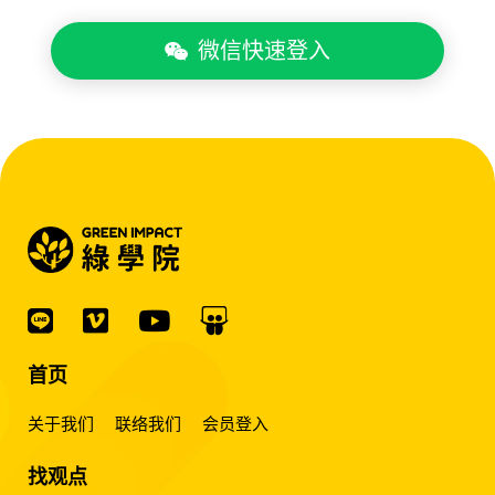
微信快速登入
首页
关于我们
联络我们
会员登入
找观点