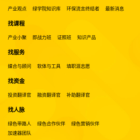
产业观点
绿学院知识库
环保流言终结者
最新消息
找课程
产业小聚
即战力班
证照班
知识产品
找服务
媒合与顾问
软体与工具
填职涯志愿
找资金
投资翻译官
融资翻译官
补助翻译官
找人脉
绿色带路人
绿色合作伙伴
绿色营销伙伴
加速器团队