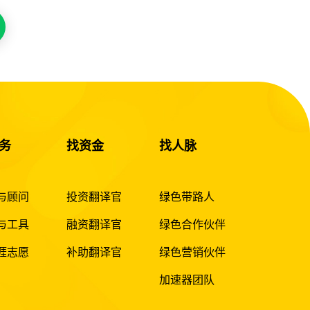
务
找资金
找人脉
与顾问
投资翻译官
绿色带路人
与工具
融资翻译官
绿色合作伙伴
涯志愿
补助翻译官
绿色营销伙伴
加速器团队