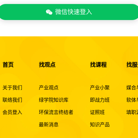
微信快速登入
首页
找观点
找课程
找服
关于我们
产业观点
产业小聚
媒合
联络我们
绿学院知识库
即战力班
软体
会员登入
环保流言终结者
证照班
填职
最新消息
知识产品