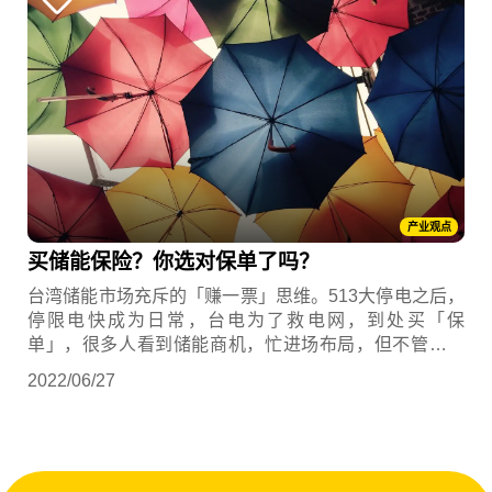
产业观点
买储能保险？你选对保单了吗？
台湾储能市场充斥的「赚一票」思维。513大停电之后，
停限电快成为日常，台电为了救电网，到处买「保
单」，很多人看到储能商机，忙进场布局，但不管你是
什么动机买储能，储能投资同样需要ESG的全局思维，
2022/06/27
否则看似赚钱，却没有理解根本问题，终究还是得老实
面对缺电问题。