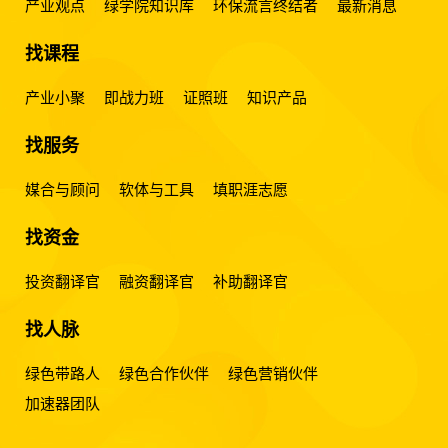
产业观点
绿学院知识库
环保流言终结者
最新消息
找课程
产业小聚
即战力班
证照班
知识产品
找服务
媒合与顾问
软体与工具
填职涯志愿
找资金
投资翻译官
融资翻译官
补助翻译官
找人脉
绿色带路人
绿色合作伙伴
绿色营销伙伴
加速器团队