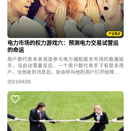
产业观点
电力市场的权力游戏六：预测电力交易试营运
的命运
用户群代表本来就是参与电力辅助服务市场的救援投
手，当启动需量反应，一个用户群代表手下有很多用
户，当他收到讯息后，就会呼叫他的用户们开始降低用
电量，解台电的危，就像是减少红萝蔔的使用量，缓解
2021/04/26
红萝蔔短缺。除了靠著省电提供电力辅助服务之外，它
把这些用户的多个发电机组或储能系统聚集在一起，靠
著发电或放电也可以提供电力辅助服务。 这些一面用
电、一面也可以放电或卖电的用户，就称为能源市场的
生产消费者(Prosumer)。随著生产消费者越来越多，就
会彻底改变电力由上而下供应的业态...