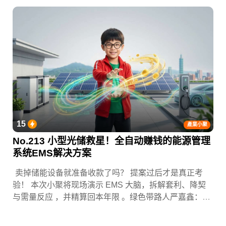
15
產業小聚
No.213 小型光储救星！全自动赚钱的能源管理
系统EMS解决方案
卖掉储能设备就准备收款了吗？ 提案过后才是真正考
验！ 本次小聚将现场演示 EMS 大脑，拆解套利、降契
与需量反应 ，并精算回本年限 。绿色带路人严嘉鑫：
『会赚钱的 EMS 才是系统灵魂。』