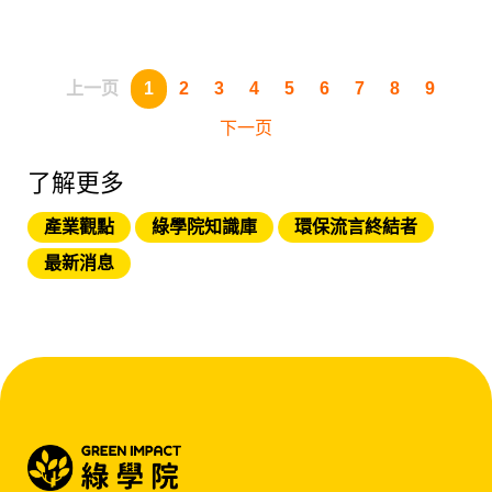
何产生，必须先了解碳定
价的三种工具：「总量管
制排放交易」、「碳费或
碳税」、以及「碳信用机
上一页
1
2
3
4
5
6
7
8
9
制」...
下一页
了解更多
產業觀點
綠學院知識庫
環保流言終結者
最新消息