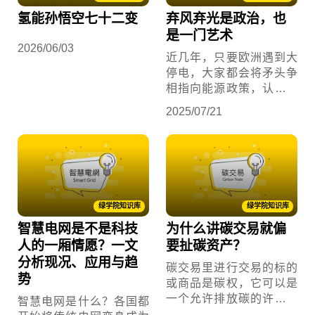
氢能孙悟空七十二变
弃风弃光是政治，也
是一门艺术
2026/06/03
近几年，只要欧洲遇到大
停电，大家都会将矛头争
相指向能源政策，认为再
生能源比例过高是造成电
2025/07/21
网不稳的主因。确实，再
生能源发电的间歇性、不
易预测性、缺乏调度弹
性，会造成电力调度以下
四个挑战：
绿学院知识库
绿学院知识库
智慧电网是不是科技
为什么讲碳交易就偏
人的一厢情愿？一文
要扯碳资产？
分析现况、应用与趋
碳交易里进行交易的标的
势
或商品是碳权，它可以是
一个允许排放碳的许可，
智慧电网是什么？各国都
也可以是一个碳减量的成