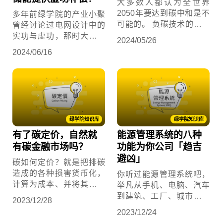
大多数人都认为全世界
2050年要达到碳中和是不
多年前绿学院的产业小聚
可能的。 负碳技术的原则
曾经讨论过电网设计中的
及类型又是什么呢?
实功与虚功，那时大家有
2024/05/26
听没有懂，多年后我们有
2024/06/16
了电力交易平台、业界协
作的第一套输电级储能案
场管理方法学，经验值已
大幅提升，现在让我们再
挑战一次，不用电学公式
也能看得懂什么是虚功，
绿学院知识库
绿学院知识库
开始！
有了碳定价，自然就
能源管理系统的八种
有碳金融市场吗？
功能为你公司「趋吉
避凶」
碳如何定价？就是把排碳
造成的各种损害货币化，
你听过能源管理系统吧，
计算为成本、并将其与排
举凡从手机、电脑、汽车
放行为进行连结，经常用
到建筑、工厂、城市、国
2023/12/28
「每吨碳排多少钱」表
家电网，能源管理系统无
2023/12/24
达。想了解碳金融市场如
处不在。