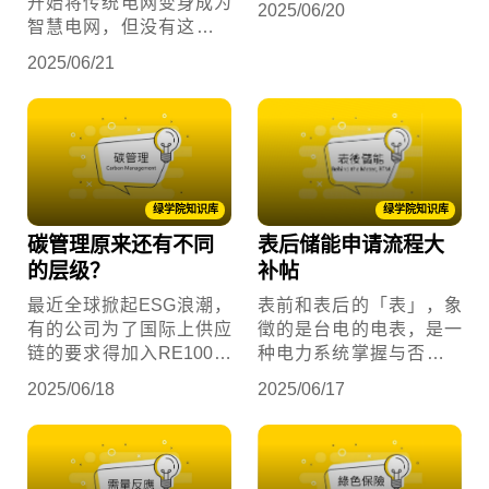
开始将传统电网变身成为
2025/06/20
效。碳权，是人类历史上
智慧电网，但没有这个东
首次将抽象环境概念转化
西，一切都是空谈。今天
2025/06/21
为经济上可具体定价的金
我们要来看的就是智慧电
融商品。
网与传统电网的差异，以
及其应用与现况，让你了
解未来的能源趋势。
绿学院知识库
绿学院知识库
碳管理原来还有不同
表后储能申请流程大
的层级？
补帖
最近全球掀起ESG浪潮，
表前和表后的「表」，象
有的公司为了国际上供应
徵的是台电的电表，是一
链的要求得加入RE100，
种电力系统掌握与否的责
还得四处奔走买绿电；在
任分界点。使用这个分类
2025/06/18
2025/06/17
欧盟宣布碳边境调整机制
法，通常是在谈论储能安
(CBAM)后，又得赶紧研究
装于电表的位置，便于釐
什么是碳费、碳权、碳中
清其在电网的各种不同的
和。
应用场景及商业模式，因