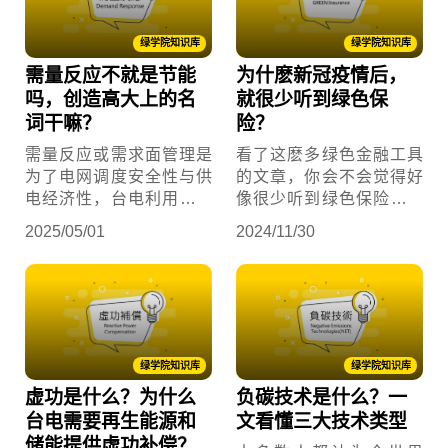
此常见表后储能或表后储
能用词。
绿学院知识库
绿学院知识库
需量反应不就是节能
为什麽新冠疫情后，
吗，创造高大上的名
就很少听到绿色保
词干嘛？
险？
需量反应或需求面管理是
看了这麽多绿色金融工具
为了电网调度安全性与供
的文章，你会不会觉得好
电经济性，台电利用管理
像很少听到绿色保险有什
措施或控制技术，让用电
麽新闻或新产品发表？
2025/05/01
2024/11/30
户于特定时段改变原本的
用电需求或习惯，通常是
减少用电需量
绿学院知识库
绿学院知识库
虚功是什么？为什么
负碳技术是什么？一
台电需要再生能源和
文看懂三大技术类型
储能提供虚功补偿？