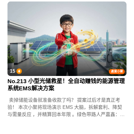
15
產業小聚
No.213 小型光储救星！全自动赚钱的能源管理
系统EMS解决方案
卖掉储能设备就准备收款了吗？ 提案过后才是真正考
验！ 本次小聚将现场演示 EMS 大脑，拆解套利、降契
与需量反应 ，并精算回本年限 。绿色带路人严嘉鑫：
『会赚钱的 EMS 才是系统灵魂。』