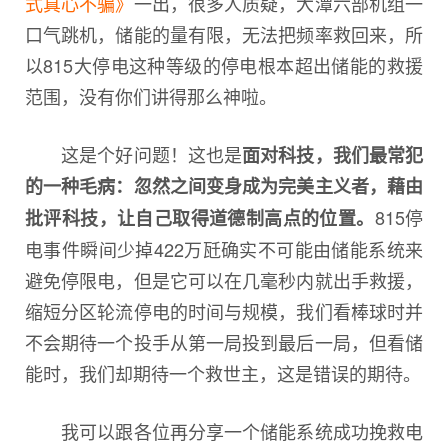
式真心不骗》
一出，很多人质疑，大潭六部机组一
口气跳机，储能的量有限，无法把频率救回来，所
以815大停电这种等级的停电根本超出储能的救援
范围，没有你们讲得那么神啦。
这是个好问题！这也是
面对科技，我们最常犯
的一种毛病：忽然之间变身成为完美主义者，藉由
815停
批评科技，让自己取得道德制高点的位置。
电事件瞬间少掉422万瓩确实不可能由储能系统来
避免停限电，但是它可以在几毫秒内就出手救援，
缩短分区轮流停电的时间与规模，我们看棒球时并
不会期待一个投手从第一局投到最后一局，但看储
能时，我们却期待一个救世主，这是错误的期待。
我可以跟各位再分享一个储能系统成功挽救电