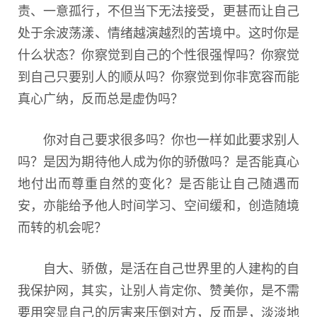
责、一意孤行，不但当下无法接受，更甚而让自己
处于余波荡漾、情绪越演越烈的苦境中。这时你是
什么状态？你察觉到自己的个性很强悍吗？你察觉
到自己只要别人的顺从吗？你察觉到你非宽容而能
真心广纳，反而总是虚伪吗？
你对自己要求很多吗？你也一样如此要求别人
吗？是因为期待他人成为你的骄傲吗？是否能真心
地付出而尊重自然的变化？是否能让自己随遇而
安，亦能给予他人时间学习、空间缓和，创造随境
而转的机会呢？
自大、骄傲，是活在自己世界里的人建构的自
我保护网，其实，让别人肯定你、赞美你，是不需
要用突显自己的厉害来压倒对方，反而是，淡淡地