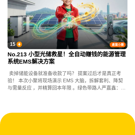
15
產業小聚
No.213 小型光储救星！全自动赚钱的能源管理
系统EMS解决方案
卖掉储能设备就准备收款了吗？ 提案过后才是真正考
验！ 本次小聚将现场演示 EMS 大脑，拆解套利、降契
与需量反应 ，并精算回本年限 。绿色带路人严嘉鑫：
『会赚钱的 EMS 才是系统灵魂。』