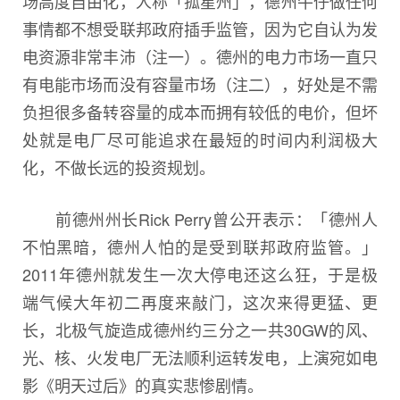
场高度自由化，人称「孤星州」，德州牛仔做任何
事情都不想受联邦政府插手监管，因为它自认为发
电资源非常丰沛（注一）。德州的电力市场一直只
有电能市场而没有容量市场（注二），好处是不需
负担很多备转容量的成本而拥有较低的电价，但坏
处就是电厂尽可能追求在最短的时间内利润极大
化，不做长远的投资规划。
前德州州长Rick Perry曾公开表示：「德州人
不怕黑暗，德州人怕的是受到联邦政府监管。」
2011年德州就发生一次大停电还这么狂，于是极
端气候大年初二再度来敲门，这次来得更猛、更
长，北极气旋造成德州约三分之一共30GW的风、
光、核、火发电厂无法顺利运转发电，上演宛如电
影《明天过后》的真实悲惨剧情。