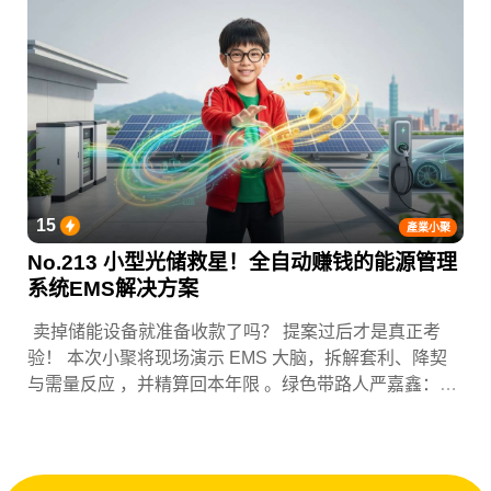
15
產業小聚
No.213 小型光储救星！全自动赚钱的能源管理
系统EMS解决方案
卖掉储能设备就准备收款了吗？ 提案过后才是真正考
验！ 本次小聚将现场演示 EMS 大脑，拆解套利、降契
与需量反应 ，并精算回本年限 。绿色带路人严嘉鑫：
『会赚钱的 EMS 才是系统灵魂。』