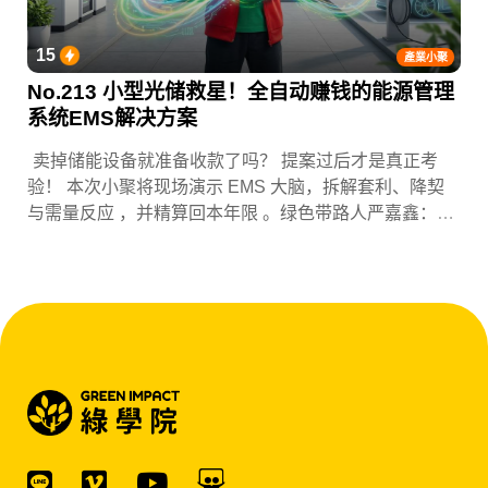
15
產業小聚
No.213 小型光储救星！全自动赚钱的能源管理
系统EMS解决方案
卖掉储能设备就准备收款了吗？ 提案过后才是真正考
验！ 本次小聚将现场演示 EMS 大脑，拆解套利、降契
与需量反应 ，并精算回本年限 。绿色带路人严嘉鑫：
『会赚钱的 EMS 才是系统灵魂。』