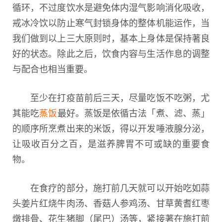
循环，不过度饮水是避免体内湿气影响消化吸收，
戒冰冷饮以防止寒气封锁身体的整体机能运作，当
我们做到以上三大原则时，基本上身体是保持著良
好的状态。除此之后，饮食内容与生活作息的调整
与配合也相当重要。
至少在打疫苗前后三天，尽量吃饭不吃粥，尤
其能吃
蒸饭
最好。蒸饭是依循古法「煮、滤、蒸」
的顺序所烹煮出来的米饭，得以开发唾液腺分泌，
让吸收百分之百，是滋养脾胃不可或缺的重要食
物。
在食疗的部分，施打前几天就可以开始吃如蒜
头姜片红烧牛肉汤、香菇人参鸡汤、甘草黄耆红枣
燉排骨、花生猪脚（尾巴）汤等，紧接著在施打前