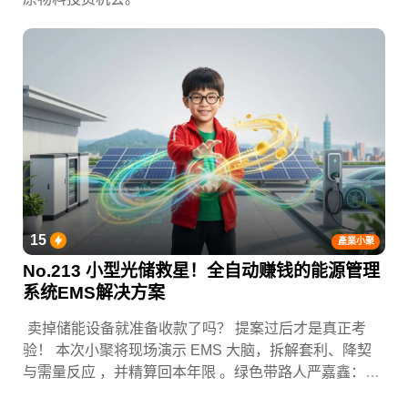
15
產業小聚
No.213 小型光储救星！全自动赚钱的能源管理
系统EMS解决方案
卖掉储能设备就准备收款了吗？ 提案过后才是真正考
验！ 本次小聚将现场演示 EMS 大脑，拆解套利、降契
与需量反应 ，并精算回本年限 。绿色带路人严嘉鑫：
『会赚钱的 EMS 才是系统灵魂。』