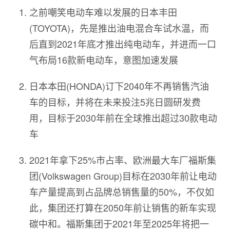
之前嘲笑电动车难以发展的日本丰田
(TOYOTA)，先是推出油电混合车试水温，而
后直到2021年底才推出纯电动车，并进而一口
气布局16款新电动车，意图加速发展
日本本田(HONDA)订下2040年不再销售汽油
车的目标，并将在未来投注5兆日圆研发费
用，目标于2030年前在全球推出超过30款电动
车
2021年拿下25%市占率、欧洲最大车厂福斯集
团(Volkswagen Group)目标在2030年前让电动
车产量提高到占品牌总销售量的50%，不仅如
此，集团还打算在2050年前让销售的新车实现
碳中和。福斯集团于2021年至2025年将把一