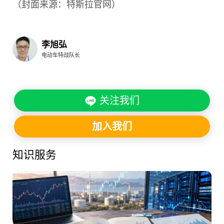
（封面来源：特斯拉官网）
李旭弘
电动车特战队长
关注我们
加入我们
知识服务