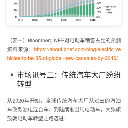
（表一）Bloomberg NEF对电动车销售占比的预测
资料来源：
https://about.bnef.com/blog/electric-ve
hicles-to-be-35-of-global-new-car-sales-by-2040/
市场讯号二：传统汽车大厂纷纷
转型
从2020年开始，全球传统汽车大厂从过去的汽油
车改款油电混合车，到陆续推出纯电动车，大张旗
鼓朝电动车转型之路迈进：