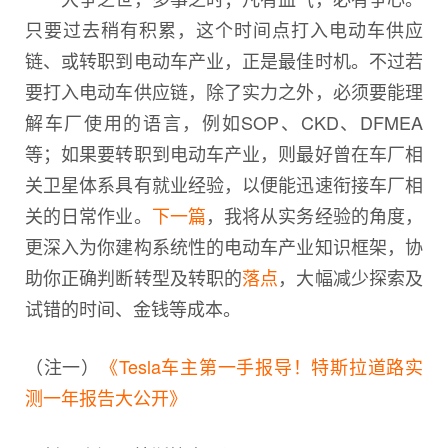
只要过去稍有积累，这个时间点打入电动车供应
链、或转职到电动车产业，正是最佳时机。不过若
要打入电动车供应链，除了实力之外，必须要能理
解车厂使用的语言，例如SOP、CKD、DFMEA
等；如果要转职到电动车产业，则最好曾在车厂相
关卫星体系具有就业经验，以便能迅速衔接车厂相
关的日常作业。
下一篇
，我将从实务经验的角度，
更深入为你建构系统性的电动车产业知识框架，协
助你正确判断转型及转职的
落点
，大幅减少探索及
试错的时间、金钱等成本。
（注一）
《Tesla车主第一手报导！特斯拉道路实
测一年报告大公开》