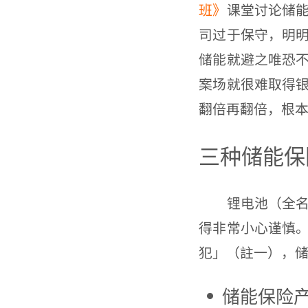
班》
课堂讨论储
司过于保守，明
储能就避之唯恐
案场就很难取得
翻倍再翻倍，根
三种储能保
锂电池（全名锂
得非常小心谨慎
犯」（註一），
储能保险