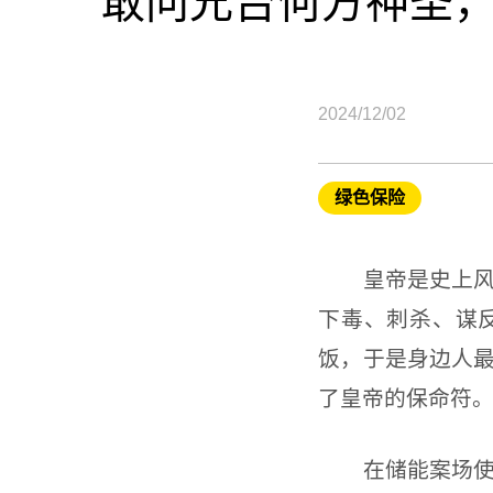
敢问兄台何方神圣
2024/12/02
绿色保险
皇帝是史上风险
下毒、刺杀、谋
饭，于是身边人
了皇帝的保命符
在储能案场使用