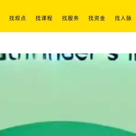
找观点
找课程
找服务
找资金
找人脉