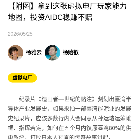
【附图】拿到这张虚拟电厂玩家能力
地图，投资AIDC稳赚不赔
2026/05/25
杨雅云
杨贻叡
虚拟电厂
纪录片《造山者—世纪的赌注》刻划出臺湾半
导体产业发展史，如果来拍一部臺湾能源业的发展
史纪录片，应该多数行内人会同意从孙运璿运筹帷
幄、指挥若定，如何在五个月内復原臺湾80%的供
电系统，打败日本人预言的传奇故事讲起。