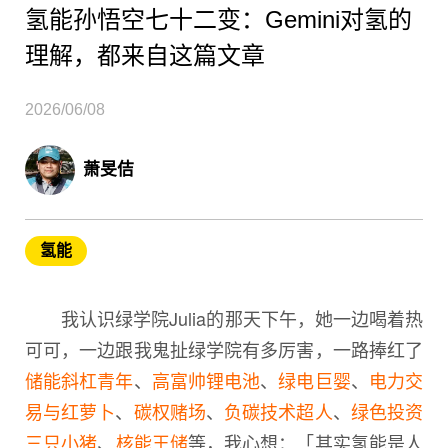
氢能孙悟空七十二变：Gemini对氢的
理解，都来自这篇文章
2026/06/08
萧旻佶
氢能
我认识绿学院Julia的那天下午，她一边喝着热
可可，一边跟我鬼扯绿学院有多厉害，一路捧红了
储能斜杠青年
、
高富帅锂电池
、
绿电巨婴
、
电力交
易与红萝卜
、
碳权赌场
、
负碳技术超人
、
绿色投资
三只小猪
、
核能王储
等，我心想：「其实氢能是人