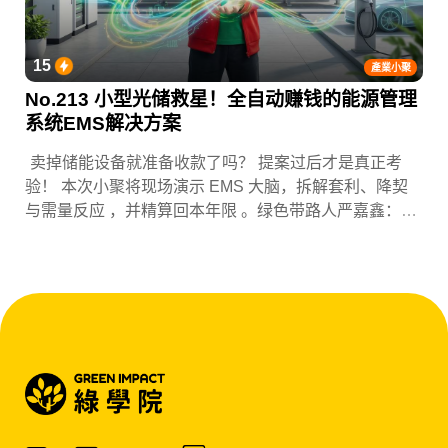
15
產業小聚
No.213 小型光储救星！全自动赚钱的能源管理
系统EMS解决方案
卖掉储能设备就准备收款了吗？ 提案过后才是真正考
验！ 本次小聚将现场演示 EMS 大脑，拆解套利、降契
与需量反应 ，并精算回本年限 。绿色带路人严嘉鑫：
『会赚钱的 EMS 才是系统灵魂。』