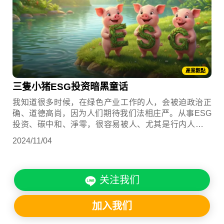
產業觀點
三隻小猪ESG投资暗黑童话
我知道很多时候，在绿色产业工作的人，会被迫政治正
确、道德高尚，因为人们期待我们法相庄严。从事ESG
投资、碳中和、淨零，很容易被人、尤其是行内人贴上
漂绿的标籤。在我看来，指责别人不作为或没有达到最
2024/11/04
高标准，是一种最精密的怠惰，因为待在舒适圈里非常
愉快，改变则永远得付出代价。
关注我们
加入我们