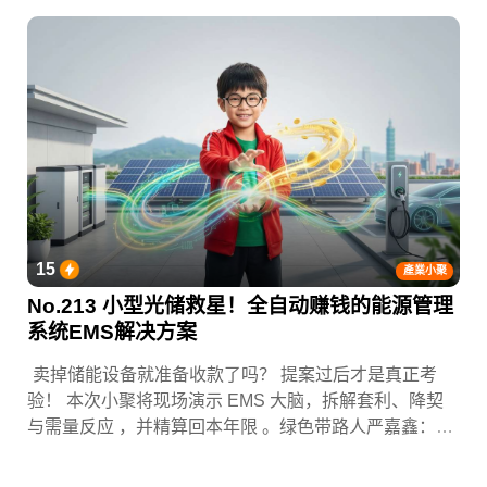
15
產業小聚
No.213 小型光储救星！全自动赚钱的能源管理
系统EMS解决方案
卖掉储能设备就准备收款了吗？ 提案过后才是真正考
验！ 本次小聚将现场演示 EMS 大脑，拆解套利、降契
与需量反应 ，并精算回本年限 。绿色带路人严嘉鑫：
『会赚钱的 EMS 才是系统灵魂。』