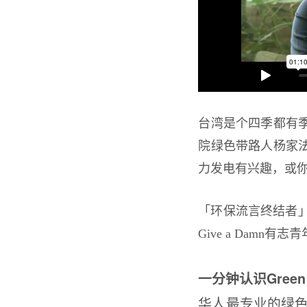
台湾是个四季都有
院绿色带路人杨家
力发电有兴趣，或
「环保流言终结者」针
Give a Dam
一分钟认识Green L
华人最专业的绿