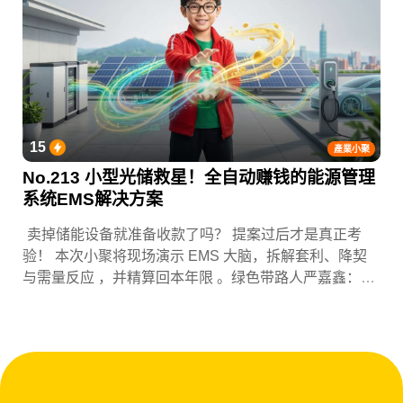
15
產業小聚
No.213 小型光储救星！全自动赚钱的能源管理
系统EMS解决方案
卖掉储能设备就准备收款了吗？ 提案过后才是真正考
验！ 本次小聚将现场演示 EMS 大脑，拆解套利、降契
与需量反应 ，并精算回本年限 。绿色带路人严嘉鑫：
『会赚钱的 EMS 才是系统灵魂。』