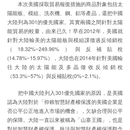
本次美國採取貿易報復措施的商品對象包括太
陽能板、模組、洗衣機、鋼、鋁等產品，還把中國
大陸列為301的優先國家。其實兩國之間針對太陽
能貿易的較量，由來已久！早在2012年，美國就
針對大陸輸美的太陽能板與模組課徵過反傾銷稅
（18.32%~249.96%）與反補貼稅
(14.78%~15.97%），大陸也在2014年針對美國輸
往大陸的太陽能及多晶徵收反傾銷稅
（53.3%~57%）與反補貼稅(0%~2.1%)。
把中國大陸列入301優先國家的原因，是美國
認為大陸對於「仰賴智慧財產權保護的美國企業是
否公平公正地進入市場的機會」，欠缺合理與公平
的保障。大陸一直以來被稱為「山寨王國」，也是
對於智慧財產權保護、執法與智慧財產權保護觀念