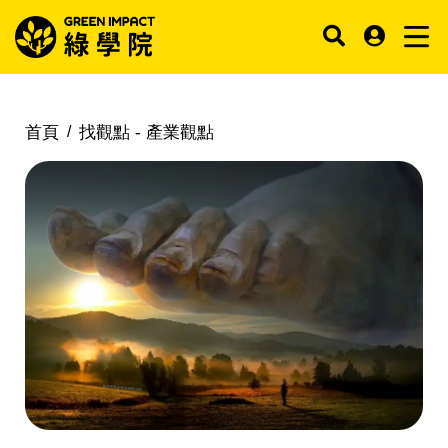
首頁
找觀點 -
產業觀點