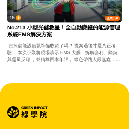
15
產業小聚
No.213 小型光儲救星！全自動賺錢的能源管理
系統EMS解決方案
賣掉儲能設備就準備收款了嗎？ 提案過後才是真正考
驗！ 本次小聚將現場演示 EMS 大腦，拆解套利、降契
與需量反應 ，並精算回本年限 。綠色帶路人嚴嘉鑫：
『會賺錢的 EMS 才是系統靈魂。』