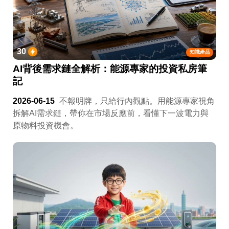
30
知識產品
AI背後需求鏈全解析：能源專家的投資私房筆
記
2026-06-15
不報明牌，只給行內觀點。用能源專家視角
拆解AI需求鏈，帶你在市場反應前，看懂下一波電力與
原物料投資機會。